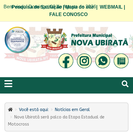
Bem vindo! Domingo, 09 de Agosto de 2026
Pesquisa de Satifação
|
Mapa do site
|
WEBMAIL
|
FALE CONOSCO
Você está aqui:
Notícias em Geral
Nova Ubiratã será palco da Etapa Estadual de
Motocross