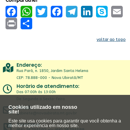
Facebook
WhatsApp
Twitter
Facebook
Telegram
LinkedIn
Skype
Email
Print
Share
voltar ao topo
Endereço:
Rua Pará, n. 1850, Jardim Santa Helena
CEP: 78.888-000 - Nova Ubiratã/MT
Horário de atendimento:
Das 07:00h às 13:00h
De Segunda a Sexta-feira
Email:
Cookies utilizado em nosso
site!
gabinete@novaubirata.mt.gov.br
Este site usa cookies para garantir que você obtenha a
Telefone:
melhor experiência em nosso site.