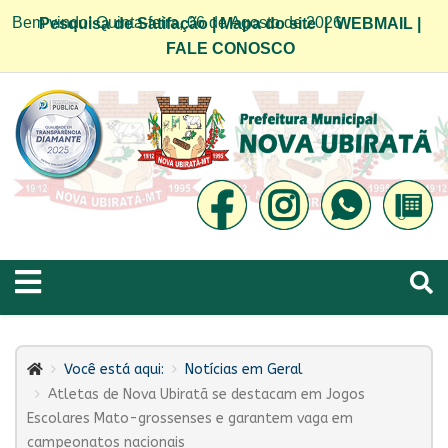
Bem vindo! Quinta-feira, 06 de Agosto de 2026
Pesquisa de Satifação
|
Mapa do site
|
WEBMAIL
|
FALE CONOSCO
Você está aqui:
Notícias em Geral
Atletas de Nova Ubiratã se destacam em Jogos
Escolares Mato-grossenses e garantem vaga em
campeonatos nacionais