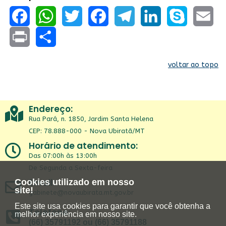
Facebook
WhatsApp
Twitter
Facebook
Telegram
LinkedIn
Skype
Email
Print
Share
voltar ao topo
Endereço:
Rua Pará, n. 1850, Jardim Santa Helena
CEP: 78.888-000 - Nova Ubiratã/MT
Horário de atendimento:
Das 07:00h às 13:00h
De Segunda a Sexta-feira
Email:
Cookies utilizado em nosso
site!
gabinete@novaubirata.mt.gov.br
Este site usa cookies para garantir que você obtenha a
Telefone:
melhor experiência em nosso site.
(66) 35791192 ou (66) 35791188