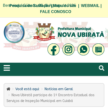
Bem vindo! Sábado, 08 de Agosto de 2026
Pesquisa de Satifação
|
Mapa do site
|
WEBMAIL
|
FALE CONOSCO
Você está aqui:
Notícias em Geral
Nova Ubiratã participa do 1º Encontro Estadual dos
Serviços de Inspeção Municipal em Cuiabá