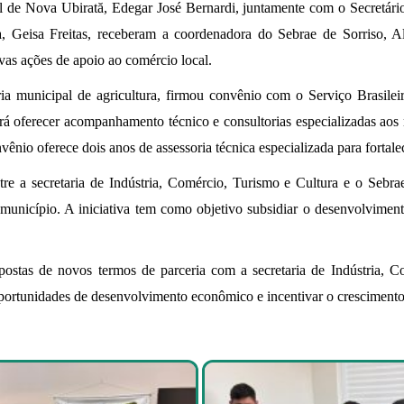
al de Nova Ubirată, Edegar José Bernardi, juntamente com o Secretário
a, Geisa Freitas, receberam a coordenadora do Sebrae de Sorriso, A
novas ações de apoio ao comércio local.
taria municipal de agricultura, firmou convênio com o Serviço Brasil
e irá oferecer acompanhamento técnico e consultorias especializadas ao
onvênio oferece dois anos de assessoria técnica especializada para fortale
ntre a secretaria de Indústria, Comércio, Turismo e Cultura e o Seb
município. A iniciativa tem como objetivo subsidiar o desenvolviment
ostas de novos termos de parceria com a secretaria de Indústria, C
oportunidades de desenvolvimento econômico e incentivar o crescimento