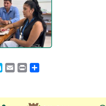
pe
Email
Print
Share