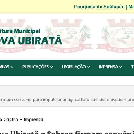
Pesquisa de Satifação
|
Ma
ARIAS
PUBLICAÇÕES
LEGISLAÇÃO
IMPRENSA
T
firmam convênio para impulsionar agricultura familiar e avaliam pr
o Castro - Imprensa
va Ubirată e Sebrae firmam convên