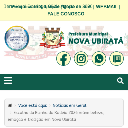
Bem vindo! Domingo, 09 de Agosto de 2026
Pesquisa de Satifação
|
Mapa do site
|
WEBMAIL
|
FALE CONOSCO
Você está aqui:
Notícias em Geral
Escolha da Rainha do Rodeio 2026 reúne beleza,
emoção e tradição em Nova Ubiratã