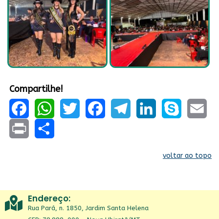
Compartilhe!
Facebook
WhatsApp
Twitter
Facebook
Telegram
LinkedIn
Skype
Email
Print
Share
voltar ao topo
Endereço:
Rua Pará, n. 1850, Jardim Santa Helena