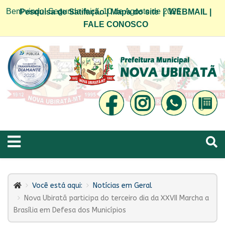
Bem vindo! Segunda-feira, 10 de Agosto de 2026
Pesquisa de Satifação
|
Mapa do site
|
WEBMAIL
|
FALE CONOSCO
Você está aqui:
Notícias em Geral
Nova Ubiratã participa do terceiro dia da XXVII Marcha a
Brasília em Defesa dos Municípios