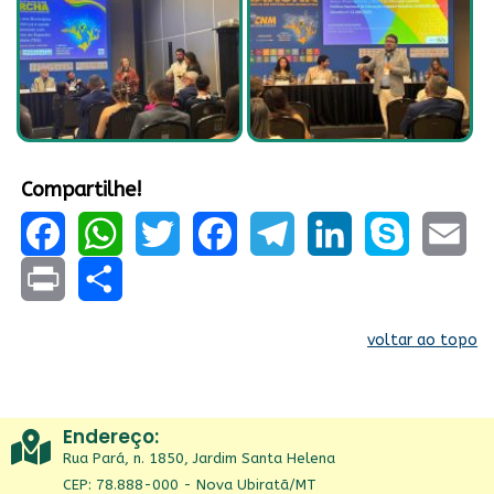
Compartilhe!
Facebook
WhatsApp
Twitter
Facebook
Telegram
LinkedIn
Skype
Email
Print
Share
voltar ao topo
Endereço:
Rua Pará, n. 1850, Jardim Santa Helena
CEP: 78.888-000 - Nova Ubiratã/MT