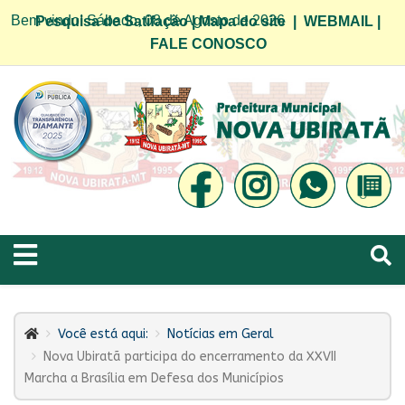
Bem vindo! Sábado, 08 de Agosto de 2026
Pesquisa de Satifação
|
Mapa do site
|
WEBMAIL
|
FALE CONOSCO
Você está aqui:
Notícias em Geral
Nova Ubiratã participa do encerramento da XXVII
Marcha a Brasília em Defesa dos Municípios