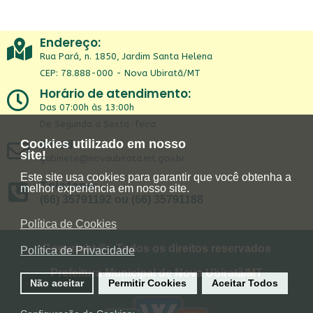
Endereço:
Rua Pará, n. 1850, Jardim Santa Helena
CEP: 78.888-000 - Nova Ubiratã/MT
Horário de atendimento:
Das 07:00h às 13:00h
De Segunda a Sexta-feira
Email:
Cookies utilizado em nosso
site!
gabinete@novaubirata.mt.gov.br
Este site usa cookies para garantir que você obtenha a
Telefone:
melhor experiência em nosso site.
(66) 35791192 ou (66) 35791188
Política de Cookies
Copyright © - Todos os direitos reservados
Política de Privacidade
Prefeitura Municipal de Nova Ubiratã/MT
Não aceitar
Permitir Cookies
Aceitar Todos