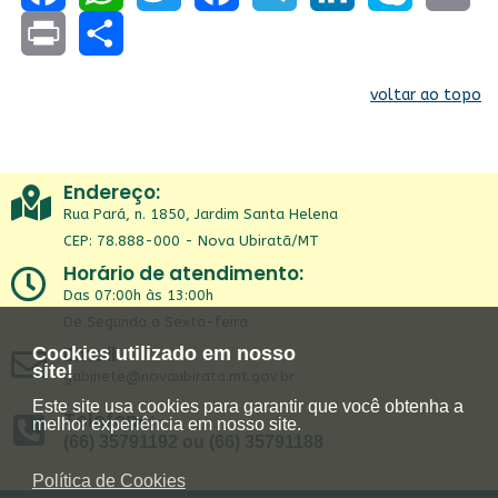
Facebook
WhatsApp
Twitter
Facebook
Telegram
LinkedIn
Skype
Email
Print
Share
voltar ao topo
Endereço:
Rua Pará, n. 1850, Jardim Santa Helena
CEP: 78.888-000 - Nova Ubiratã/MT
Horário de atendimento:
Das 07:00h às 13:00h
De Segunda a Sexta-feira
Email:
Cookies utilizado em nosso
site!
gabinete@novaubirata.mt.gov.br
Este site usa cookies para garantir que você obtenha a
Telefone:
melhor experiência em nosso site.
(66) 35791192 ou (66) 35791188
Política de Cookies