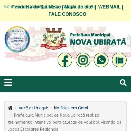
Bem vindo! Domingo, 09 de Agosto de 2026
Pesquisa de Satifação
|
Mapa do site
|
WEBMAIL
|
FALE CONOSCO
Você está aqui:
Notícias em Geral
Prefeitura Municipal de Nova Ubiratã realiza
treinamento intensivo para atletas de voleibol visando os
Jogos Escolares Regionais