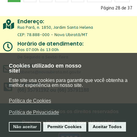
Página 28 de 37
Endereço:
Rua Pará, n. 1850, Jardim Santa Helena
CEP: 78.888-000 - Nova Ubiratã/MT
Horário de atendimento:
Das 07:00h às 13:00h
De Segunda a Sexta-feira
Email:
Cookies utilizado em nosso
site!
gabinete@novaubirata.mt.gov.br
Este site usa cookies para garantir que você obtenha a
Telefone:
melhor experiência em nosso site.
(66) 35791192 ou (66) 35791188
Política de Cookies
Copyright © - Todos os direitos reservados
Política de Privacidade
Prefeitura Municipal de Nova Ubiratã/MT
Não aceitar
Permitir Cookies
Aceitar Todos