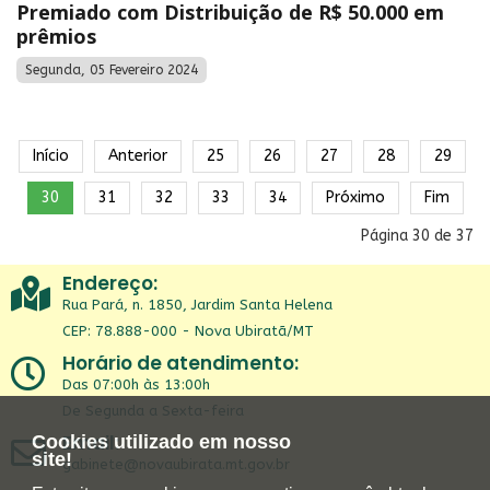
Premiado com Distribuição de R$ 50.000 em
prêmios
Segunda, 05 Fevereiro 2024
Início
Anterior
25
26
27
28
29
30
31
32
33
34
Próximo
Fim
Página 30 de 37
Endereço:
Rua Pará, n. 1850, Jardim Santa Helena
CEP: 78.888-000 - Nova Ubiratã/MT
Horário de atendimento:
Das 07:00h às 13:00h
De Segunda a Sexta-feira
Email:
Cookies utilizado em nosso
site!
gabinete@novaubirata.mt.gov.br