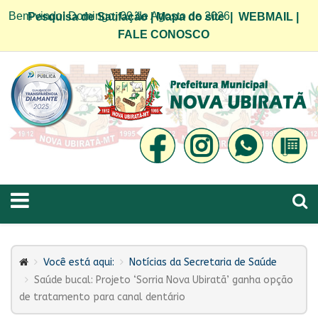
Bem vindo! Domingo, 09 de Agosto de 2026
Pesquisa de Satifação
|
Mapa do site
|
WEBMAIL
|
FALE CONOSCO
Você está aqui:
Notícias da Secretaria de Saúde
Saúde bucal: Projeto ‘Sorria Nova Ubiratã’ ganha opção
de tratamento para canal dentário