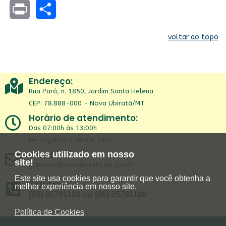
Facebook
WhatsApp
Twitter
Facebook
Telegram
LinkedIn
Skype
Email
Print
Share
voltar ao topo
Endereço:
Rua Pará, n. 1850, Jardim Santa Helena
CEP: 78.888-000 - Nova Ubiratã/MT
Horário de atendimento:
Das 07:00h às 13:00h
De Segunda a Sexta-feira
Email:
Cookies utilizado em nosso
site!
gabinete@novaubirata.mt.gov.br
Este site usa cookies para garantir que você obtenha a
Telefone:
melhor experiência em nosso site.
(66) 35791192 ou (66) 35791188
Política de Cookies