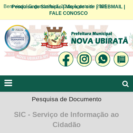
Bem vindo! Segunda-feira, 10 de Agosto de 2026
Pesquisa de Satifação
|
Mapa do site
|
WEBMAIL
|
FALE CONOSCO
Pesquisa de Documento
SIC - Serviço de Informação ao
Cidadão