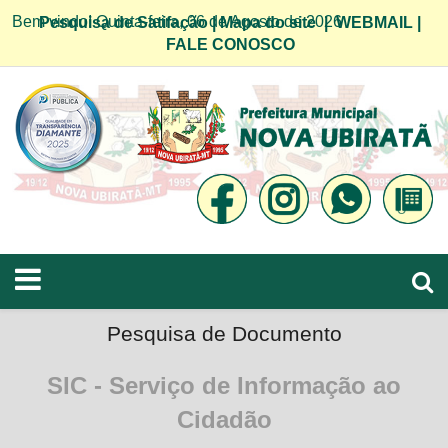
Bem vindo! Quinta-feira, 06 de Agosto de 2026
Pesquisa de Satifação
|
Mapa do site
|
WEBMAIL
|
FALE CONOSCO
Pesquisa de Documento
SIC - Serviço de Informação ao
Cidadão