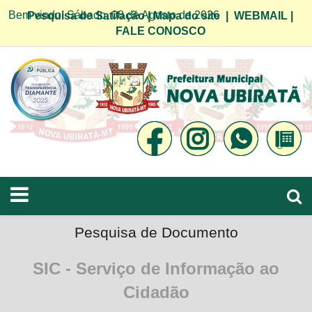
Bem vindo! Sábado, 08 de Agosto de 2026
Pesquisa de Satifação
|
Mapa do site
|
WEBMAIL
|
FALE CONOSCO
Pesquisa de Documento
SIC - Serviço de Informação ao
Cidadão