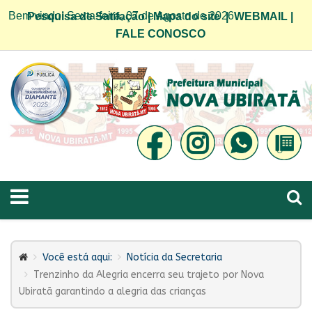
Bem vindo! Sexta-feira, 07 de Agosto de 2026
Pesquisa de Satifação
|
Mapa do site
|
WEBMAIL
|
FALE CONOSCO
Você está aqui:
Notícia da Secretaria
Trenzinho da Alegria encerra seu trajeto por Nova
Ubiratã garantindo a alegria das crianças