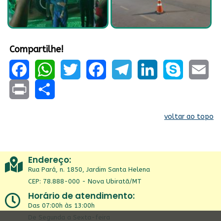
Compartilhe!
Facebook
WhatsApp
Twitter
Facebook
Telegram
LinkedIn
Skype
Email
Print
Share
voltar ao topo
Endereço:
Rua Pará, n. 1850, Jardim Santa Helena
CEP: 78.888-000 - Nova Ubiratã/MT
Horário de atendimento:
Das 07:00h às 13:00h
De Segunda a Sexta-feira