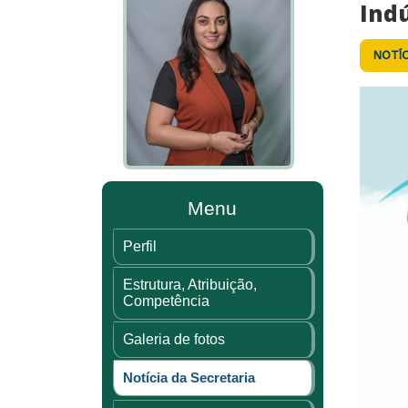
Indú
NOTÍC
Menu
Perfil
Estrutura, Atribuição,
Competência
Galeria de fotos
Notícia da Secretaria