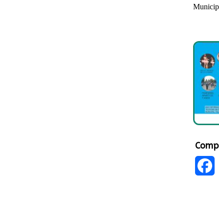
Municipa
Compa
Faceb