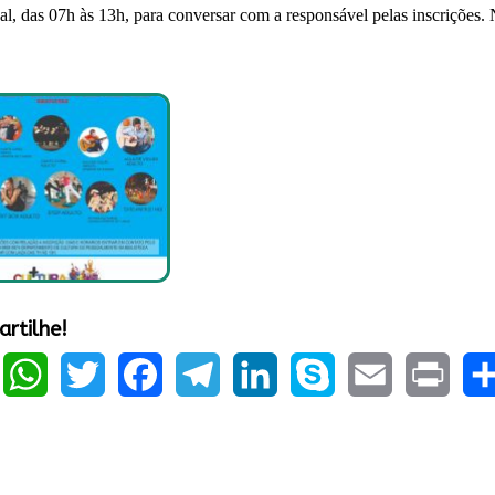
l, das 07h às 13h, para conversar com a responsável pelas inscrições. N
rtilhe!
ook
WhatsApp
Twitter
Facebook
Telegram
LinkedIn
Skype
Email
Print
Sha