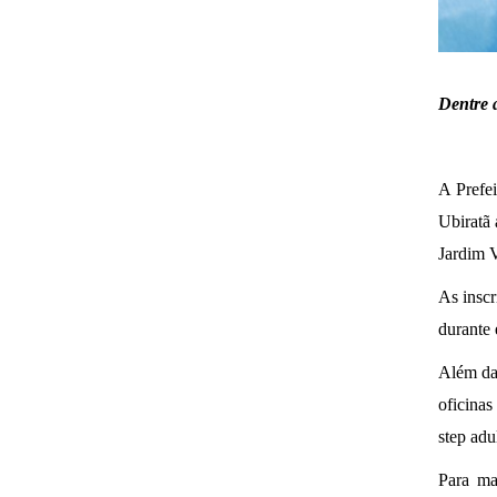
D
entre 
A Prefe
Ubiratã 
Jardim V
As inscr
durante 
Além das
oficinas 
step adu
Para ma