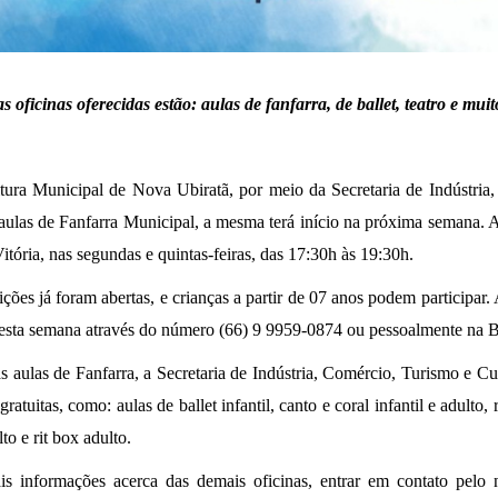
as oficinas oferecidas estão: aulas de fanfarra, de ballet, teatro e mui
itura Municipal de Nova Ubiratã, por meio da Secretaria de Indústri
aulas de Fanfarra Municipal, a mesma terá início na próxima semana. A
itória, nas segundas e quintas-feiras, das 17:30h às 19:30h.
ições já foram abertas, e crianças a partir de 07 anos podem participar. 
esta semana através do número (66) 9 9959-0874 ou pessoalmente na B
 aulas de Fanfarra, a Secretaria de Indústria, Comércio, Turismo e Cul
gratuitas, como: aulas de ballet infantil, canto e coral infantil e adulto, 
lto e rit box adulto.
is informações acerca das demais oficinas, entrar em contato pelo 