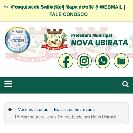
Bem vindo! Sexta-feira, 07 de Agosto de 2026
Pesquisa de Satifação
|
Mapa do site
|
WEBMAIL
|
FALE CONOSCO
Você está aqui:
Notícia da Secretaria
1ª Marcha para Jesus foi realizada em Nova Ubiratã