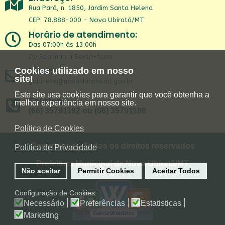
Rua Pará, n. 1850, Jardim Santa Helena
CEP: 78.888-000 - Nova Ubiratã/MT
Horário de atendimento:
Das 07:00h às 13:00h
De Segunda a Sexta-feira
Email:
Cookies utilizado em nosso
site!
gabinete@novaubirata.mt.gov.br
Este site usa cookies para garantir que você obtenha a
Telefone:
melhor experiência em nosso site.
(66) 35791192 ou (66) 35791188
Política de Cookies
Copyright © - Todos os direitos reservados
Política de Privacidade
Prefeitura Municipal de Nova Ubiratã/MT
Não aceitar
Permitir Cookies
Aceitar Todos
Configuração de Cookies:
Necessário
Preferências
Estatisticas
Marketing