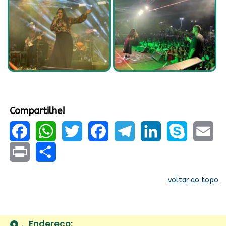
Compartilhe!
Facebook
WhatsApp
Twitter
Facebook
Telegram
LinkedIn
Skype
Email
Print
Share
voltar ao topo
Endereço: