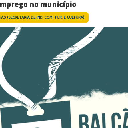
emprego no município
IAS (SECRETARIA DE IND. COM. TUR. E CULTURA)