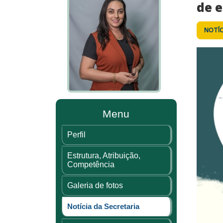
de 
NOTÍC
Menu
Perfil
Estrutura, Atribuição,
Competência
Galeria de fotos
Notícia da Secretaria