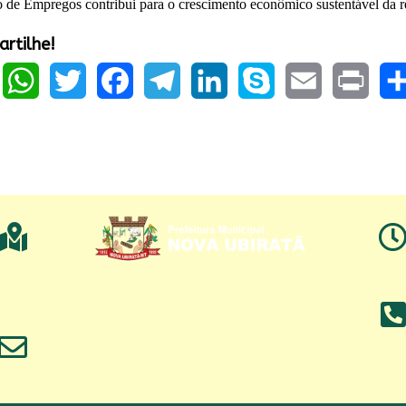
 de Empregos contribui para o crescimento econômico sustentável da r
rtilhe!
ook
WhatsApp
Twitter
Facebook
Telegram
LinkedIn
Skype
Email
Print
Sha