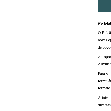
No total
O Balcã
novas op
de opçõe
As opor
Auxiliar
Para se 
formulár
formato 
A inici
diversas