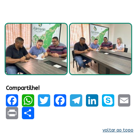
Compartilhe!
Facebook
WhatsApp
Twitter
Facebook
Telegram
LinkedIn
Skype
Email
Print
Share
voltar ao topo