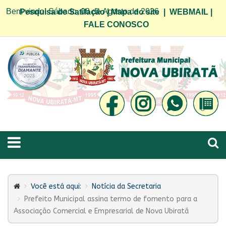
Bem vindo! Sábado, 08 de Agosto de 2026
Pesquisa de Satifação
|
Mapa do site
|
WEBMAIL
|
FALE CONOSCO
Você está aqui:
Notícia da Secretaria
Prefeito Municipal assina termo de fomento para a
Associação Comercial e Empresarial de Nova Ubiratã