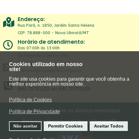
Endereço:
Rua Pará, n. 1850, Jardim Santa Helena
CEP: 78.888-000 - Nova Ubiratã/MT
Horário de atendimento:
Das 07:00h às 13:00h
De Segunda a Sexta-feira
Email:
Cookies utilizado em nosso
site!
gabinete@novaubirata.mt.gov.br
Este site usa cookies para garantir que você obtenha a
Telefone:
melhor experiência em nosso site.
(66) 35791192 ou (66) 35791188
Política de Cookies
Copyright © - Todos os direitos reservados
Política de Privacidade
Prefeitura Municipal de Nova Ubiratã/MT
Não aceitar
Permitir Cookies
Aceitar Todos