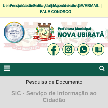
Bem vindo! Sexta-feira, 07 de Agosto de 2026
Pesquisa de Satifação
|
Mapa do site
|
WEBMAIL
|
FALE CONOSCO
Pesquisa de Documento
SIC - Serviço de Informação ao
Cidadão