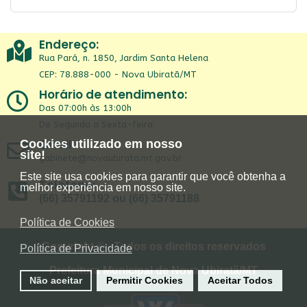
Endereço:
Rua Pará, n. 1850, Jardim Santa Helena
CEP: 78.888-000 - Nova Ubiratã/MT
Horário de atendimento:
Das 07:00h às 13:00h
De Segunda a Sexta-feira
Email:
Cookies utilizado em nosso
site!
gabinete@novaubirata.mt.gov.br
Este site usa cookies para garantir que você obtenha a
Telefone:
melhor experiência em nosso site.
(66) 35791192 ou (66) 35791188
Política de Cookies
Copyright © - Todos os direitos reservados
Política de Privacidade
Prefeitura Municipal de Nova Ubiratã/MT
Não aceitar
Permitir Cookies
Aceitar Todos