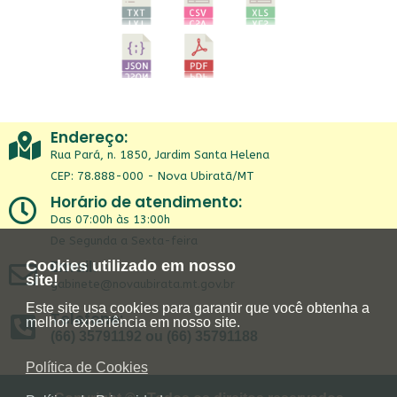
Endereço:
Rua Pará, n. 1850, Jardim Santa Helena
CEP: 78.888-000 - Nova Ubiratã/MT
Horário de atendimento:
Das 07:00h às 13:00h
De Segunda a Sexta-feira
Email:
Cookies utilizado em nosso
site!
gabinete@novaubirata.mt.gov.br
Este site usa cookies para garantir que você obtenha a
Telefone:
melhor experiência em nosso site.
(66) 35791192 ou (66) 35791188
Política de Cookies