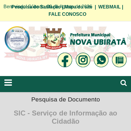
Bem vindo! Sábado, 08 de Agosto de 2026
Pesquisa de Satifação
|
Mapa do site
|
WEBMAIL
|
FALE CONOSCO
Pesquisa de Documento
SIC - Serviço de Informação ao
Cidadão