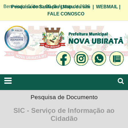
Bem vindo! Sábado, 08 de Agosto de 2026
Pesquisa de Satifação
|
Mapa do site
|
WEBMAIL
|
FALE CONOSCO
Pesquisa de Documento
SIC - Serviço de Informação ao
Cidadão