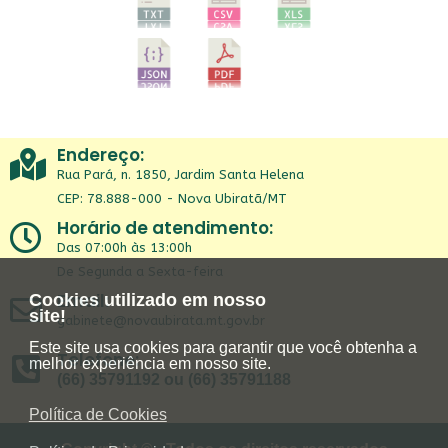
Endereço:
Rua Pará, n. 1850, Jardim Santa Helena
CEP: 78.888-000 - Nova Ubiratã/MT
Horário de atendimento:
Das 07:00h às 13:00h
De Segunda a Sexta-feira
Email:
Cookies utilizado em nosso
site!
gabinete@novaubirata.mt.gov.br
Este site usa cookies para garantir que você obtenha a
Telefone:
melhor experiência em nosso site.
(66) 35791192 ou (66) 35791188
Política de Cookies