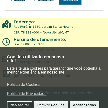
Endereço:
Rua Pará, n. 1850, Jardim Santa Helena
CEP: 78.888-000 - Nova Ubiratã/MT
Horário de atendimento:
Das 07:00h às 13:00h
De Segunda a Sexta-feira
Email:
Cookies utilizado em nosso
site!
gabinete@novaubirata.mt.gov.br
Este site usa cookies para garantir que você obtenha a
Telefone:
melhor experiência em nosso site.
(66) 35791192 ou (66) 35791188
Política de Cookies
Copyright © - Todos os direitos reservados
Política de Privacidade
Prefeitura Municipal de Nova Ubiratã/MT
Não aceitar
Permitir Cookies
Aceitar Todos