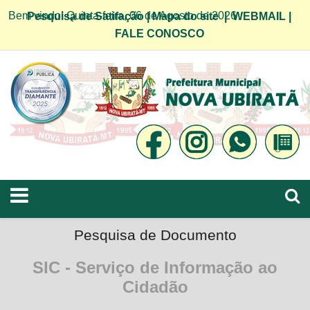
Bem vindo! Quinta-feira, 06 de Agosto de 2026
Pesquisa de Satifação
|
Mapa do site
|
WEBMAIL
|
FALE CONOSCO
Pesquisa de Documento
SIC - Serviço de Informação ao
Cidadão