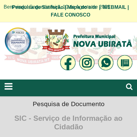
Bem vindo! Segunda-feira, 10 de Agosto de 2026
Pesquisa de Satifação
|
Mapa do site
|
WEBMAIL
|
FALE CONOSCO
Pesquisa de Documento
SIC - Serviço de Informação ao
Cidadão