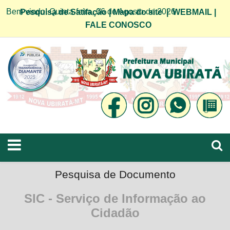
Bem vindo! Quinta-feira, 06 de Agosto de 2026
Pesquisa de Satifação
|
Mapa do site
|
WEBMAIL
|
FALE CONOSCO
Pesquisa de Documento
SIC - Serviço de Informação ao
Cidadão