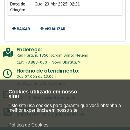
Data de
Qua, 23 Abr 2025, 02:21
Criação:
BAIXAR
VISUALIZAR
Endereço:
Rua Pará, n. 1850, Jardim Santa Helena
CEP: 78.888-000 - Nova Ubiratã/MT
Horário de atendimento:
Das 07:00h às 13:00h
De Segunda a Sexta-feira
Email:
Cookies utilizado em nosso
site!
gabinete@novaubirata.mt.gov.br
Este site usa cookies para garantir que você obtenha a
Telefone:
melhor experiência em nosso site.
(66) 35791192 ou (66) 35791188
Política de Cookies