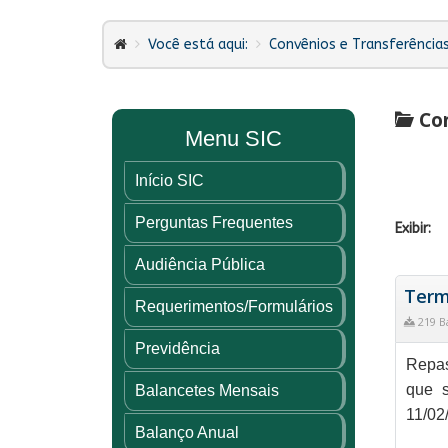
Você está aqui:
Convênios e Transferência
Con
Menu SIC
Início SIC
Perguntas Frequentes
Exibir:
Audiência Pública
Term
Requerimentos/Formulários
219 B
Previdência
Repas
que 
Balancetes Mensais
11/02
Balanço Anual