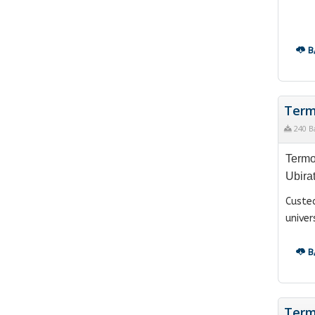
B
Term
240 B
Termo
Ubirat
Custe
univers
B
Term