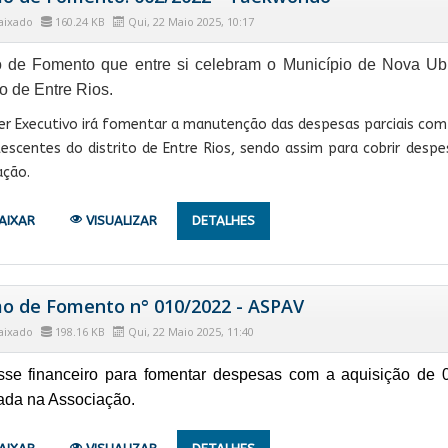
aixado
160.24 KB
Qui, 22 Maio 2025, 10:17
 de Fomento que entre si celebram o Município de Nova Ubi
to de Entre Rios.
r Executivo irá fomentar a manutenção das despesas parciais com
lescentes do distrito de Entre Rios, sendo assim para cobrir de
ação.
AIXAR
VISUALIZAR
DETALHES
o de Fomento n° 010/2022 - ASPAV
aixado
198.16 KB
Qui, 22 Maio 2025, 11:40
se financeiro para fomentar despesas com a aquisição de 
lada na Associação.