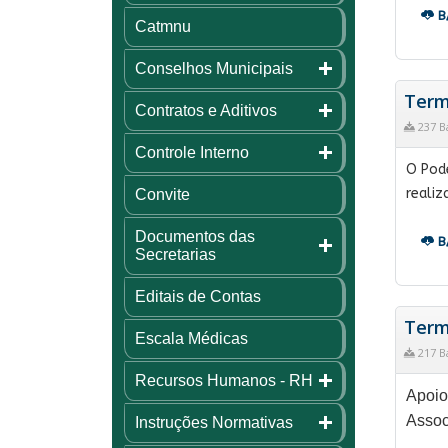
B
Catmnu
Conselhos Municipais
Term
Contratos e Aditivos
237 B
Controle Interno
O Pode
realiz
Convite
Documentos das
B
Secretarias
Editais de Contas
Term
Escala Médicas
217 B
Recursos Humanos - RH
Apoio
Assoc
Instruções Normativas