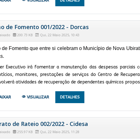
AIXAR
VISUALIZAR
DETALHES
o de Fomento 001/2022 - Dorcas
aixado
200.73 KB
Qui, 22 Maio 2025, 10:43
 de Fomento que entre si celebram o Município de Nova Ubirat
s.
er Executivo irá fomentar a manutenção das despesas parciais c
ntícios, monitores, prestações de serviços do Centro de Recuper
olverá atividades de recuperação de dependentes químicos propos
AIXAR
VISUALIZAR
DETALHES
rato de Rateio 002/2022 - Cidesa
aixado
255.97 KB
Qui, 22 Maio 2025, 11:28