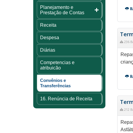
Planejamento e
B
Prestação de Contas
Receita
Term
Despesa
236 B
Diárias
Repas
crian
Competencias e
atribuicão
B
Convênios e
Transferências
16. Renúncia de Receita
Term
212 B
Repas
Asfál