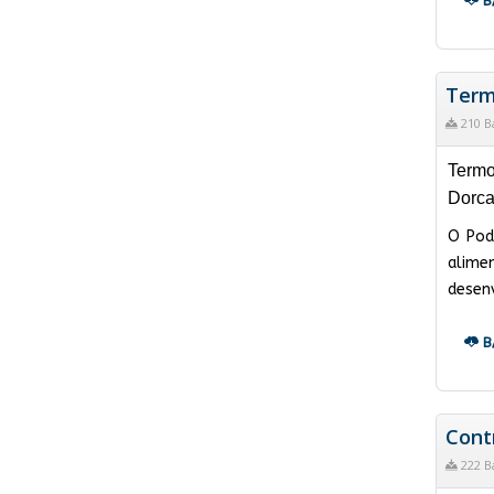
B
Term
210 B
Termo
Dorca
O Pod
alime
desenv
B
Cont
222 B