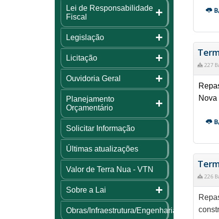
Lei de Responsabilidade
B
Fiscal
Legislação
Term
Licitação
227 B
Ouvidoria Geral
Repas
Nova 
Planejamento
Orçamentário
B
Solicitar Informação
Últimas atualizações
Term
Valor de Terra Nua - VTN
226 B
Sobre a Lai
Repas
const
Obras/Infraestrutura/Engenharia