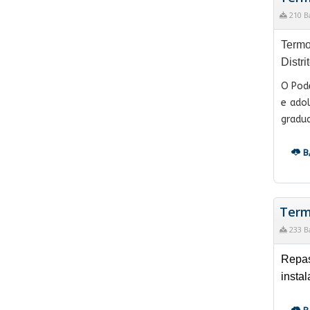
210 B
Termo
Distri
O Pode
e ado
gradu
B
Term
233 B
Repas
insta