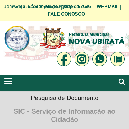
Bem vindo! Sábado, 08 de Agosto de 2026
Pesquisa de Satifação
|
Mapa do site
|
WEBMAIL
|
FALE CONOSCO
Pesquisa de Documento
SIC - Serviço de Informação ao
Cidadão