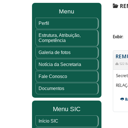
RE
Menu
Perfil
Estrutura, Atribuição,
Exibir:
Competência
Galeria de fotos
REMU
522 B
Notícia da Secretaria
Secret
Fale Conosco
RELAÇ
Documentos
B
Menu SIC
Início SIC