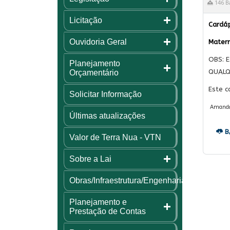
146 B
Licitação
Cardáp
Ouvidoria Geral
Matern
OBS: E
Planejamento
QUALQ
Orçamentário
Este c
Solicitar Informação
Amanda C
Últimas atualizações
B
Valor de Terra Nua - VTN
Sobre a Lai
Obras/Infraestrutura/Engenharia
Planejamento e
Prestação de Contas