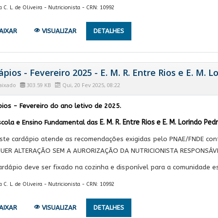
. L. de Oliveira - Nutricionista - CRN: 10992
AIXAR
VISUALIZAR
DETALHES
pios - Fevereiro 2025 - E. M. R. Entre Rios e E. M. 
aixado
303.59 KB
Qui, 20 Fev 2025, 08:22
ios - Fevereiro do ano letivo de 2025.
E. M. R. Entre Rios e E. M. Lorindo Pe
cola e Ensino Fundamental da
s
ste cardápio atende as recomendações exigidas pelo PNAE/FNDE con
UER ALTERAÇÃO SEM A AURORIZAÇÃO DA NUTRICIONISTA RESPONSÁVE
ardápio deve ser fixado na cozinha e disponível para a comunidade es
. L. de Oliveira - Nutricionista - CRN: 10992
AIXAR
VISUALIZAR
DETALHES