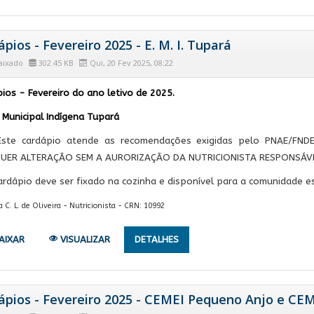
pios - Fevereiro 2025 - E. M. I. Tupará
aixado
302.45 KB
Qui, 20 Fev 2025, 08:22
ios - Fevereiro do ano letivo de 2025.
 Municipal Indígena Tupará
Este cardápio atende as recomendações exigidas pelo PNAE/FND
UER ALTERAÇÃO SEM A AURORIZAÇÃO DA NUTRICIONISTA RESPONSÁVE
ardápio deve ser fixado na cozinha e disponível para a comunidade es
. L. de Oliveira - Nutricionista - CRN: 10992
AIXAR
VISUALIZAR
DETALHES
ápios - Fevereiro 2025 - CEMEI Pequeno Anjo e CEM