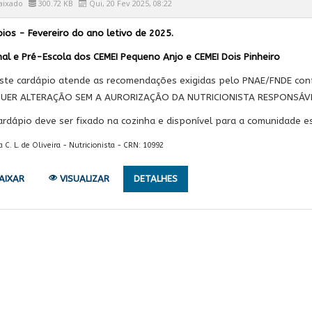
aixado
300.72 KB
Qui, 20 Fev 2025, 08:22
ios - Fevereiro do ano letivo de 2025.
al e Pré-Escola dos CEMEI Pequeno Anjo e CEMEI Dois Pinheiro
ste cardápio atende as recomendações exigidas pelo PNAE/FNDE con
UER ALTERAÇÃO SEM A AURORIZAÇÃO DA NUTRICIONISTA RESPONSÁVE
ardápio deve ser fixado na cozinha e disponível para a comunidade es
. L. de Oliveira - Nutricionista - CRN: 10992
AIXAR
VISUALIZAR
DETALHES