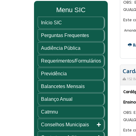
OBS: 
Menu SIC
QUALQ
Este c
Início SIC
Amanda C
Perguntas Frequentes
B
Audiência Pública
Requerimentos/Formulários
Card
Previdência
152 B
Balancetes Mensais
Cardáp
Balanço Anual
Ensino
Catmnu
OBS: E
QUALQ
Conselhos Municipais
Este c