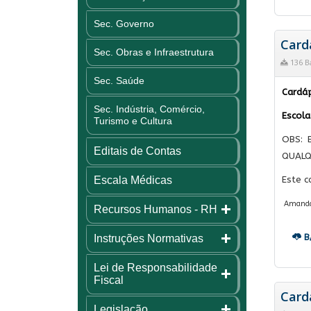
Sec. Governo
Cardá
Sec. Obras e Infraestrutura
136 B
Sec. Saúde
Cardáp
Sec. Indústria, Comércio,
Escola
Turismo e Cultura
OBS: 
Editais de Contas
QUALQ
Escala Médicas
Este c
Amanda C
Recursos Humanos - RH
B
Instruções Normativas
Lei de Responsabilidade
Fiscal
Card
Legislação