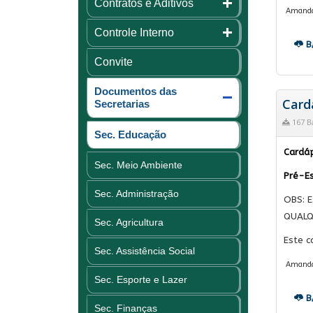
Contratos e Aditivos
Amanda C
Controle Interno
B
Convite
Documentos das
Cardá
Secretarias
167 B
Sec. Educação
Cardáp
Sec. Meio Ambiente
Pré-Es
Sec. Administração
OBS: E
QUALQ
Sec. Agricultura
Este c
Sec. Assistência Social
Amanda C
Sec. Esporte e Lazer
B
Sec. Finanças