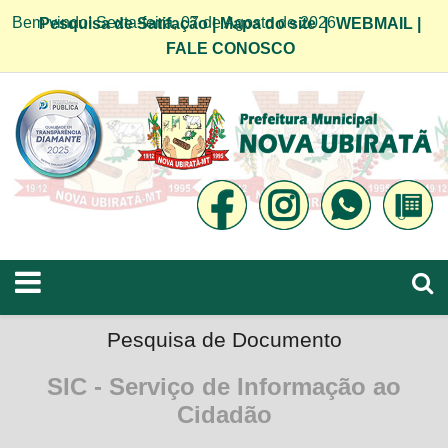
Bem vindo! Sexta-feira, 07 de Agosto de 2026
Pesquisa de Satifação
|
Mapa do site
|
WEBMAIL
|
FALE CONOSCO
Pesquisa de Documento
SIC - Serviço de Informação ao
Cidadão