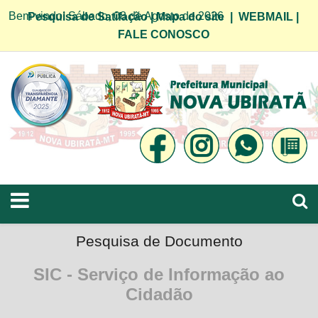
Bem vindo! Sábado, 08 de Agosto de 2026
Pesquisa de Satifação
|
Mapa do site
|
WEBMAIL
|
FALE CONOSCO
Pesquisa de Documento
SIC - Serviço de Informação ao
Cidadão