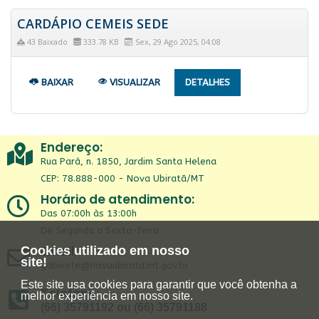
CARDÁPIO CEMEIS SEDE
43 Baixado
333.78 KB
Sex, 29 Ago 2025, 04:08
BAIXAR
VISUALIZAR
DETALHES
Endereço:
Rua Pará, n. 1850, Jardim Santa Helena
CEP: 78.888-000 - Nova Ubiratã/MT
Horário de atendimento:
Das 07:00h às 13:00h
De Segunda a Sexta-feira
Email:
Cookies utilizado em nosso
site!
gabinete@novaubirata.mt.gov.br
Este site usa cookies para garantir que você obtenha a
Telefone:
melhor experiência em nosso site.
(66) 35791192 ou (66) 35791188