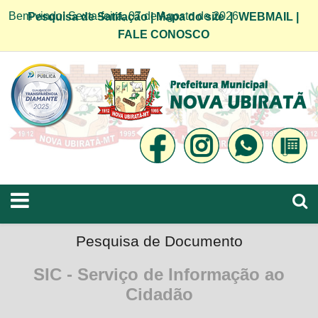
Bem vindo! Sexta-feira, 07 de Agosto de 2026
Pesquisa de Satifação
|
Mapa do site
|
WEBMAIL
|
FALE CONOSCO
Pesquisa de Documento
SIC - Serviço de Informação ao
Cidadão