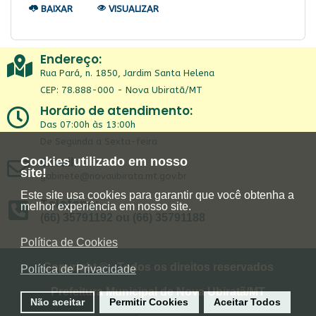
BAIXAR
VISUALIZAR
Endereço:
Rua Pará, n. 1850, Jardim Santa Helena
CEP: 78.888-000 - Nova Ubiratã/MT
Horário de atendimento:
Das 07:00h às 13:00h
De Segunda a Sexta-feira
Email:
Cookies utilizado em nosso
site!
gabinete@novaubirata.mt.gov.br
Este site usa cookies para garantir que você obtenha a
Telefone:
melhor experiência em nosso site.
(66) 35791192 ou (66) 35791188
Política de Cookies
Copyright © - Todos os direitos reservados
Política de Privacidade
Prefeitura Municipal de Nova Ubiratã/MT
Não aceitar
Permitir Cookies
Aceitar Todos