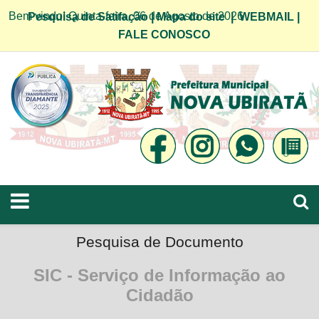
Bem vindo! Quinta-feira, 06 de Agosto de 2026
Pesquisa de Satifação
|
Mapa do site
|
WEBMAIL
|
FALE CONOSCO
Pesquisa de Documento
SIC - Serviço de Informação ao
Cidadão