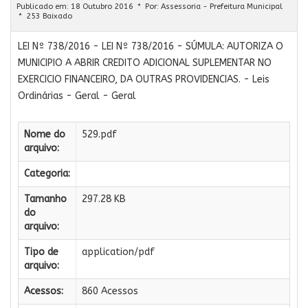
Publicado em: 18 Outubro 2016
Por:
Assessoria - Prefeitura Municipal
253 Baixado
LEI Nº 738/2016 - LEI Nº 738/2016 - SÚMULA: AUTORIZA O
MUNICIPIO A ABRIR CREDITO ADICIONAL SUPLEMENTAR NO
EXERCICIO FINANCEIRO, DA OUTRAS PROVIDENCIAS. - Leis
Ordinárias - Geral - Geral
Nome do
529.pdf
arquivo:
Categoria:
Tamanho
297.28 KB
do
arquivo:
Tipo de
application/pdf
arquivo:
Acessos:
860 Acessos