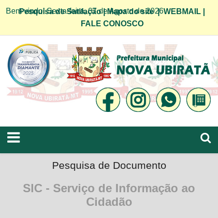
Bem vindo! Sexta-feira, 07 de Agosto de 2026
Pesquisa de Satifação
|
Mapa do site
|
WEBMAIL
|
FALE CONOSCO
Pesquisa de Documento
SIC - Serviço de Informação ao
Cidadão