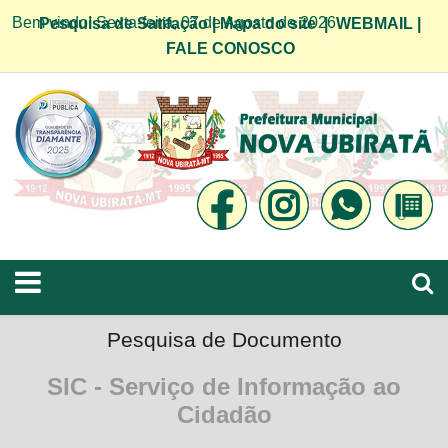
Bem vindo! Sexta-feira, 07 de Agosto de 2026
Pesquisa de Satifação
|
Mapa do site
|
WEBMAIL
|
FALE CONOSCO
Pesquisa de Documento
SIC - Serviço de Informação ao
Cidadão