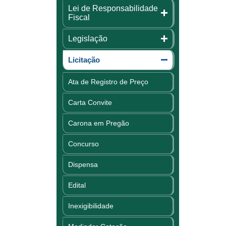
Lei de Responsabilidade
Fiscal
Legislação
Licitação
Ata de Registro de Preço
Carta Convite
Carona em Pregão
Concurso
Dispensa
Edital
Inexigibilidade