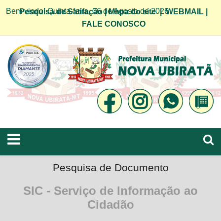
Bem vindo! Quinta-feira, 06 de Agosto de 2026
Pesquisa de Satifação
|
Mapa do site
|
WEBMAIL
|
FALE CONOSCO
Pesquisa de Documento
SIC - Serviço de Informação ao
Cidadão