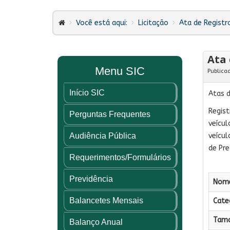
Você está aqui:
Licitação
Ata de Registr
Ata 
Menu SIC
Publica
Início SIC
Atas 
Regist
Perguntas Frequentes
veícul
Audiência Pública
veícul
de Pre
Requerimentos/Formulários
Previdência
Nome
Balancetes Mensais
Categ
Tama
Balanço Anual