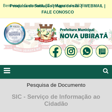
Bem vindo! Sexta-feira, 07 de Agosto de 2026
Pesquisa de Satifação
|
Mapa do site
|
WEBMAIL
|
FALE CONOSCO
Pesquisa de Documento
SIC - Serviço de Informação ao
Cidadão