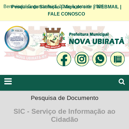
Bem vindo! Segunda-feira, 10 de Agosto de 2026
Pesquisa de Satifação
|
Mapa do site
|
WEBMAIL
|
FALE CONOSCO
Pesquisa de Documento
SIC - Serviço de Informação ao
Cidadão