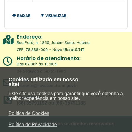
BAIXAR
VISUALIZAR
Endereço:
Rua Pará, n. 1850, Jardim Santa Helena
CEP: 78.888-000 - Nova Ubiratã/MT
Horário de atendimento:
Das 07:00h às 13:00h
De Segunda a Sexta-feira
Email:
Cookies utilizado em nosso
site!
gabinete@novaubirata.mt.gov.br
Este site usa cookies para garantir que você obtenha a
Telefone:
melhor experiência em nosso site.
(66) 35791192 ou (66) 35791188
Política de Cookies
Copyright © - Todos os direitos reservados
Política de Privacidade