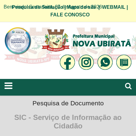
Bem vindo! Sexta-feira, 07 de Agosto de 2026
Pesquisa de Satifação
|
Mapa do site
|
WEBMAIL
|
FALE CONOSCO
Pesquisa de Documento
SIC - Serviço de Informação ao
Cidadão