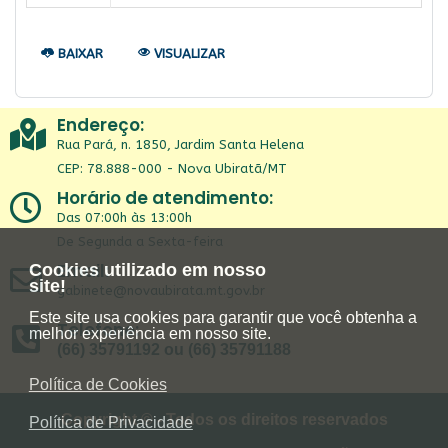
BAIXAR
VISUALIZAR
Endereço:
Rua Pará, n. 1850, Jardim Santa Helena
CEP: 78.888-000 - Nova Ubiratã/MT
Horário de atendimento:
Das 07:00h às 13:00h
De Segunda a Sexta-feira
Email:
Cookies utilizado em nosso
site!
gabinete@novaubirata.mt.gov.br
Este site usa cookies para garantir que você obtenha a
Telefone:
melhor experiência em nosso site.
(66) 35791192 ou (66) 35791188
Política de Cookies
Copyright © - Todos os direitos reservados
Política de Privacidade