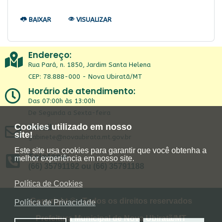
BAIXAR
VISUALIZAR
Endereço:
Rua Pará, n. 1850, Jardim Santa Helena
CEP: 78.888-000 - Nova Ubiratã/MT
Horário de atendimento:
Das 07:00h às 13:00h
De Segunda a Sexta-feira
Email:
Cookies utilizado em nosso
site!
gabinete@novaubirata.mt.gov.br
Este site usa cookies para garantir que você obtenha a
Telefone:
melhor experiência em nosso site.
(66) 35791192 ou (66) 35791188
Política de Cookies
Copyright © - Todos os direitos reservados
Política de Privacidade
Prefeitura Municipal de Nova Ubiratã/MT