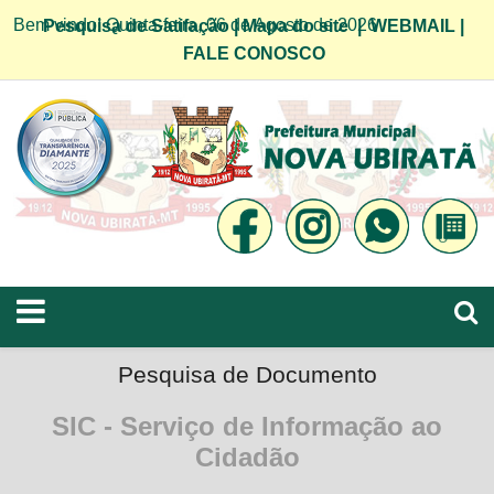
Bem vindo! Quinta-feira, 06 de Agosto de 2026
Pesquisa de Satifação
|
Mapa do site
|
WEBMAIL
|
FALE CONOSCO
Pesquisa de Documento
SIC - Serviço de Informação ao
Cidadão