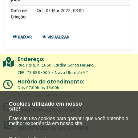
Data de
Qui, 03 Mar 2022, 08:00
Criação:
BAIXAR
VISUALIZAR
Endereço:
Rua Pará, n. 1850, Jardim Santa Helena
CEP: 78.888-000 - Nova Ubiratã/MT
Horário de atendimento:
Das 07:00h às 13:00h
De Segunda a Sexta-feira
Email:
Cookies utilizado em nosso
site!
gabinete@novaubirata.mt.gov.br
Este site usa cookies para garantir que você obtenha a
Telefone:
melhor experiência em nosso site.
(66) 35791192 ou (66) 35791188