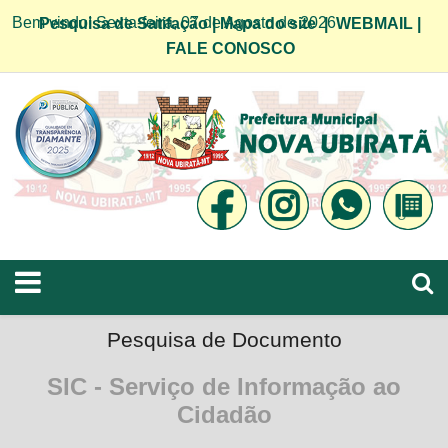
Bem vindo! Sexta-feira, 07 de Agosto de 2026
Pesquisa de Satifação
|
Mapa do site
|
WEBMAIL
|
FALE CONOSCO
Pesquisa de Documento
SIC - Serviço de Informação ao
Cidadão