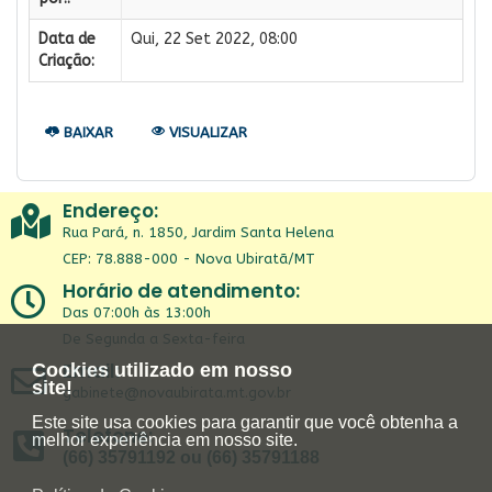
Data de
Qui, 22 Set 2022, 08:00
Criação:
BAIXAR
VISUALIZAR
Endereço:
Rua Pará, n. 1850, Jardim Santa Helena
CEP: 78.888-000 - Nova Ubiratã/MT
Horário de atendimento:
Das 07:00h às 13:00h
De Segunda a Sexta-feira
Email:
Cookies utilizado em nosso
site!
gabinete@novaubirata.mt.gov.br
Este site usa cookies para garantir que você obtenha a
Telefone:
melhor experiência em nosso site.
(66) 35791192 ou (66) 35791188