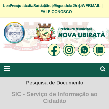
Bem vindo! Sexta-feira, 07 de Agosto de 2026
Pesquisa de Satifação
|
Mapa do site
|
WEBMAIL
|
FALE CONOSCO
Pesquisa de Documento
SIC - Serviço de Informação ao
Cidadão