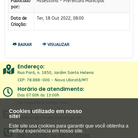
Publicado
Assessoria - Prefeitura Municipal
por::
Data de
Ter, 18 Out 2022, 08:00
Criação:
BAIXAR
VISUALIZAR
Endereço:
Rua Pará, n. 1850, Jardim Santa Helena
CEP: 78.888-000 - Nova Ubiratã/MT
Horário de atendimento:
Das 07:00h às 13:00h
De Segunda a Sexta-feira
Email:
Cookies utilizado em nosso
site!
gabinete@novaubirata.mt.gov.br
Este site usa cookies para garantir que você obtenha a
Telefone:
melhor experiência em nosso site.
(66) 35791192 ou (66) 35791188