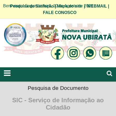
Bem vindo! Segunda-feira, 10 de Agosto de 2026
Pesquisa de Satifação
|
Mapa do site
|
WEBMAIL
|
FALE CONOSCO
Pesquisa de Documento
SIC - Serviço de Informação ao
Cidadão