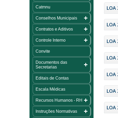
Catmnu
LOA 
Conselhos Municipais
LOA 
Contratos e Aditivos
Controle Interno
LOA 
Convite
LOA 
Documentos das
Secretarias
LOA 
Editais de Contas
Escala Médicas
LOA 
Recursos Humanos - RH
LOA 
Instruções Normativas