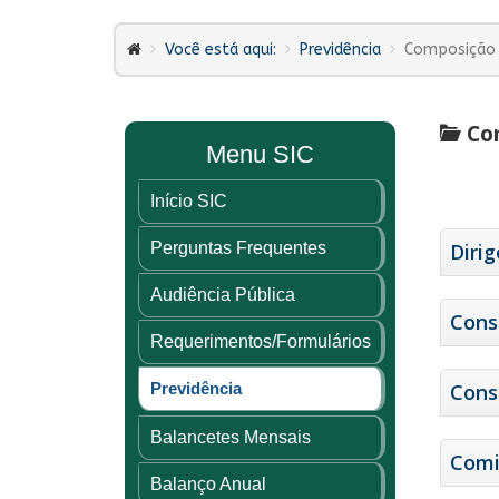
Você está aqui:
Previdência
Composição 
Com
Menu SIC
Início SIC
Perguntas Frequentes
Diri
Audiência Pública
Cons
Requerimentos/Formulários
Previdência
Cons
Balancetes Mensais
Comi
Balanço Anual