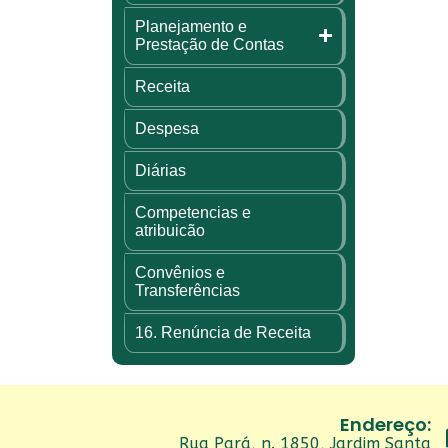
Planejamento e
Prestação de Contas
Receita
Despesa
Diárias
Competencias e
atribuicão
Convênios e
Transferências
16. Renúncia de Receita
Endereço:
Rua Pará, n. 1850, Jardim Santa