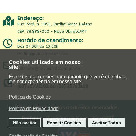
Endereço:
Rua Pará, n. 1850, Jardim Santa Helena
CEP: 78.888-000 - Nova Ubiratã/MT
Horário de atendimento:
Das 07:00h às 13:00h
De Segunda a Sexta-feira
Email:
Cookies utilizado em nosso
site!
gabinete@novaubirata.mt.gov.br
Este site usa cookies para garantir que você obtenha a
Telefone:
melhor experiência em nosso site.
(66) 35791192 ou (66) 35791188
Política de Cookies
Copyright © - Todos os direitos reservados
Política de Privacidade
Prefeitura Municipal de Nova Ubiratã/MT
Não aceitar
Permitir Cookies
Aceitar Todos