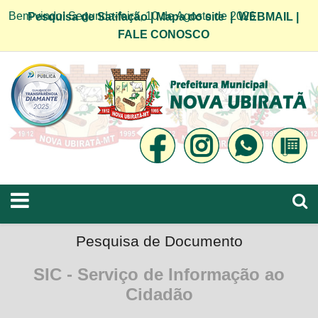
Bem vindo! Segunda-feira, 10 de Agosto de 2026
Pesquisa de Satifação
|
Mapa do site
|
WEBMAIL
|
FALE CONOSCO
Pesquisa de Documento
SIC - Serviço de Informação ao
Cidadão