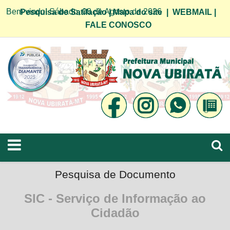
Bem vindo! Sábado, 08 de Agosto de 2026
Pesquisa de Satifação
|
Mapa do site
|
WEBMAIL
|
FALE CONOSCO
Pesquisa de Documento
SIC - Serviço de Informação ao
Cidadão